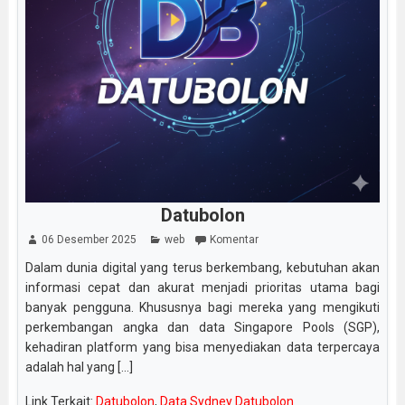
Datubolon
06 Desember 2025
web
Komentar
Dalam dunia digital yang terus berkembang, kebutuhan akan
informasi cepat dan akurat menjadi prioritas utama bagi
banyak pengguna. Khususnya bagi mereka yang mengikuti
perkembangan angka dan data Singapore Pools (SGP),
kehadiran platform yang bisa menyediakan data terpercaya
adalah hal yang [...]
Link Terkait:
Datubolon
,
Data Sydney Datubolon