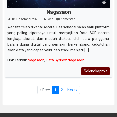
Nagasaon
06 Desember 2025
web
Komentar
Website telah dikenal secara luas sebagai salah satu platform
yang paling dipercaya untuk menyajikan Data SGP secara
lengkap, akurat, dan mudah diakses oleh para pengguna.
Dalam dunia digital yang semakin berkembang, kebutuhan
akan data yang cepat, valid, dan stabil menjadi [...]
Link Terkait:
Nagasaon
,
Data Sydney Nagasaon
Selengkapnya
« Prev
1
2
Next »