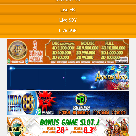
Live HK
Live SDY
Live SGP