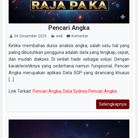
Pencari Angka
06 Desember 2025
web
Komentar
Ketika membahas dunia analisis angka, salah satu hal yang
paling dibutuhkan pengguna adalah data yang lengkap, cepat,
dan mudah diakses. Di sinilah hadir sebagai solusi. Dengan
karakteristiknya yang sederhana namun fungsional, Pencari
Angka merupakan aplikasi Data SGP yang dirancang khusus
[...]
Link Terkait:
Pencari Angka
,
Data Sydney Pencari Angka
Selengkapnya