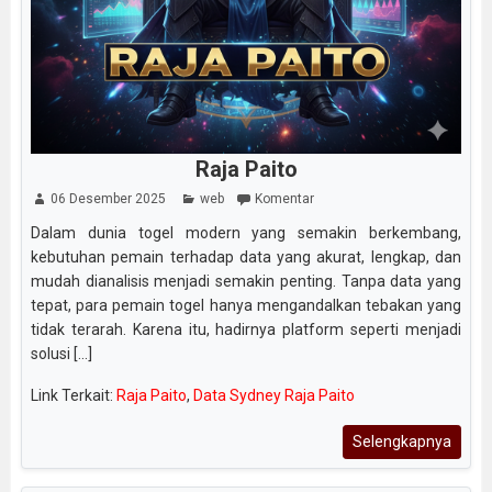
Raja Paito
06 Desember 2025
web
Komentar
Dalam dunia togel modern yang semakin berkembang,
kebutuhan pemain terhadap data yang akurat, lengkap, dan
mudah dianalisis menjadi semakin penting. Tanpa data yang
tepat, para pemain togel hanya mengandalkan tebakan yang
tidak terarah. Karena itu, hadirnya platform seperti menjadi
solusi [...]
Link Terkait:
Raja Paito
,
Data Sydney Raja Paito
Selengkapnya