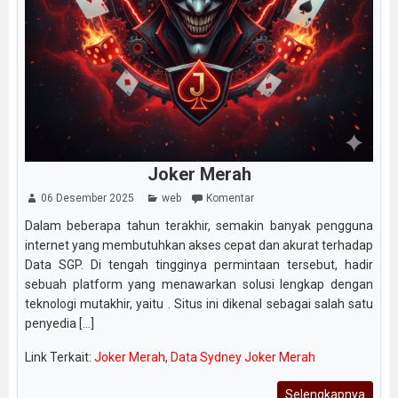
Joker Merah
06 Desember 2025
web
Komentar
Dalam beberapa tahun terakhir, semakin banyak pengguna
internet yang membutuhkan akses cepat dan akurat terhadap
Data SGP. Di tengah tingginya permintaan tersebut, hadir
sebuah platform yang menawarkan solusi lengkap dengan
teknologi mutakhir, yaitu . Situs ini dikenal sebagai salah satu
penyedia [...]
Link Terkait:
Joker Merah
,
Data Sydney Joker Merah
Selengkapnya