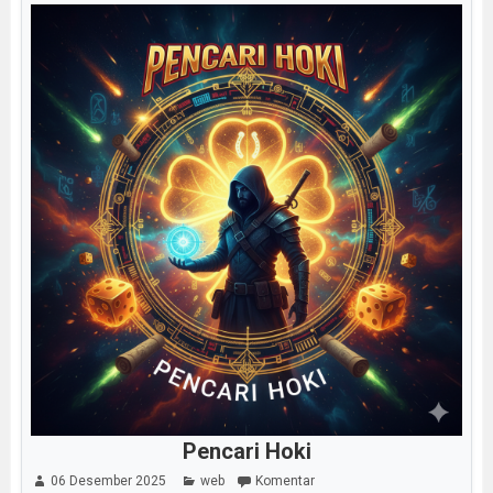
Pencari Hoki
06 Desember 2025
web
Komentar