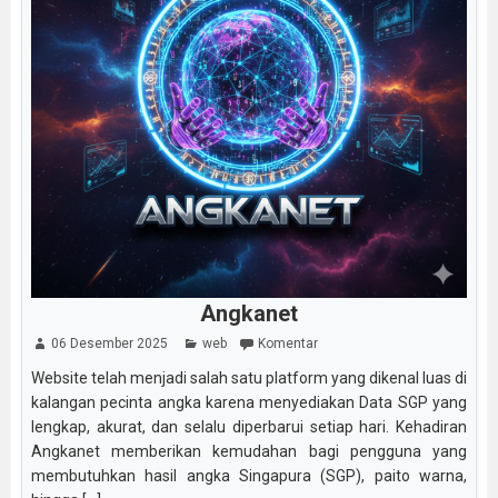
Angkanet
06 Desember 2025
web
Komentar
Website telah menjadi salah satu platform yang dikenal luas di
kalangan pecinta angka karena menyediakan Data SGP yang
lengkap, akurat, dan selalu diperbarui setiap hari. Kehadiran
Angkanet memberikan kemudahan bagi pengguna yang
membutuhkan hasil angka Singapura (SGP), paito warna,