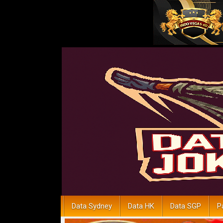
Data Sydney
Data HK
Data SGP
P