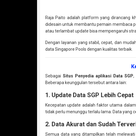
Raja Paito adalah platform yang dirancang 
didesain untuk membantu pemain membaca pola 
atau terlambat update bisa mempengaruhi stra
Dengan layanan yang stabil, cepat, dan mud
data Singapore Pools dengan kualitas terbaik.
K
Sebagai
Situs Penyedia aplikasi Data SGP
,
Beberapa keunggulan tersebut antara lain:
1. Update Data SGP Lebih Cepat
Kecepatan update adalah faktor utama dalam p
tidak perlu menunggu terlalu lama. Data yan
2. Data Akurat dan Sudah Terveri
Semua data yang ditampilkan telah melewati p