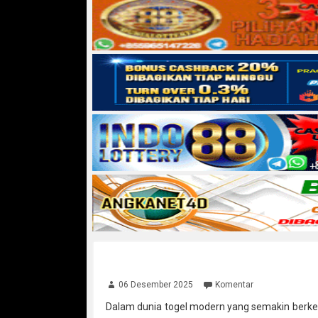
06 Desember 2025
Komentar
Dalam dunia togel modern yang semakin berkem