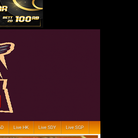
6D
Live HK
Live SDY
Live SGP