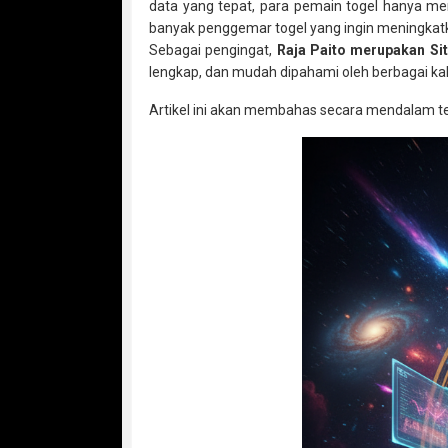
data yang tepat, para pemain togel hanya men
banyak penggemar togel yang ingin meningkat
Sebagai pengingat,
Raja Paito merupakan Si
lengkap, dan mudah dipahami oleh berbagai ka
Artikel ini akan membahas secara mendalam tent