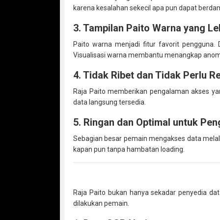
karena kesalahan sekecil apa pun dapat berdamp
3. Tampilan Paito Warna yang Leb
Paito warna menjadi fitur favorit pengguna
Visualisasi warna membantu menangkap anomali
4. Tidak Ribet dan Tidak Perlu Re
Raja Paito memberikan pengalaman akses yan
data langsung tersedia.
5. Ringan dan Optimal untuk Pe
Sebagian besar pemain mengakses data melalui
kapan pun tanpa hambatan loading.
Raja Paito bukan hanya sekadar penyedia data
dilakukan pemain.