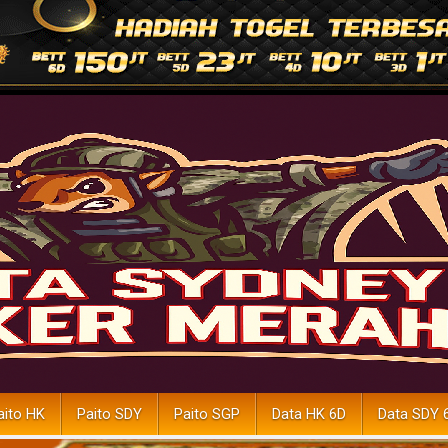
aito HK
Paito SDY
Paito SGP
Data HK 6D
Data SDY 