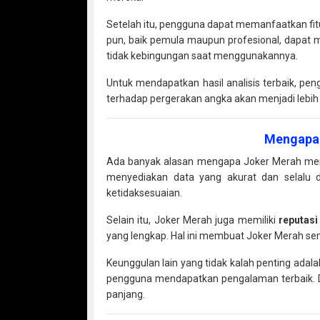
Setelah itu, pengguna dapat memanfaatkan fitur 
pun, baik pemula maupun profesional, dapat 
tidak kebingungan saat menggunakannya.
Untuk mendapatkan hasil analisis terbaik, pe
terhadap pergerakan angka akan menjadi lebih 
Mengapa 
Ada banyak alasan mengapa Joker Merah menj
menyediakan data yang akurat dan selalu d
ketidaksesuaian.
Selain itu, Joker Merah juga memiliki
reputasi
yang lengkap. Hal ini membuat Joker Merah se
Keunggulan lain yang tidak kalah penting adal
pengguna mendapatkan pengalaman terbaik. D
panjang.