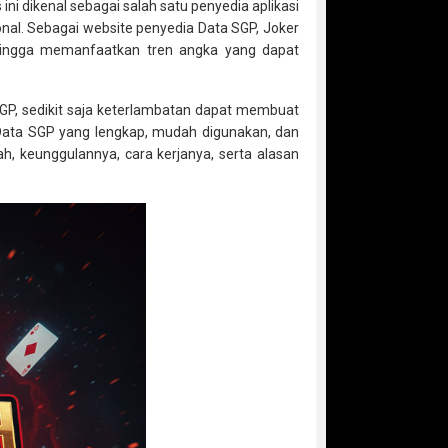
s ini dikenal sebagai salah satu penyedia aplikasi
ional. Sebagai website penyedia Data SGP, Joker
hingga memanfaatkan tren angka yang dapat
 SGP, sedikit saja keterlambatan dapat membuat
 Data SGP yang lengkap, mudah digunakan, dan
ah, keunggulannya, cara kerjanya, serta alasan