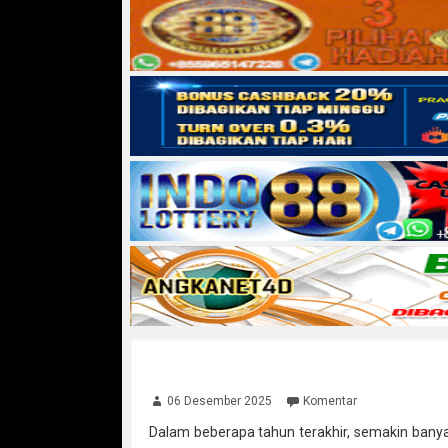
06 Desember 2025
Komentar
Dalam beberapa tahun terakhir, semakin bany