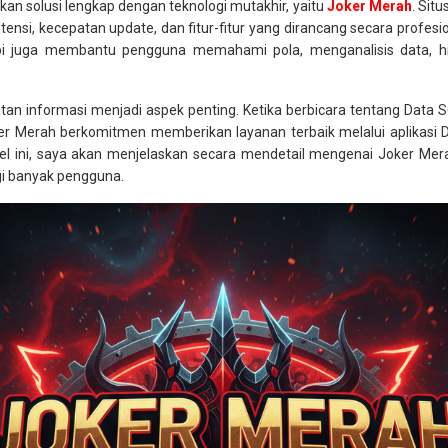
an solusi lengkap dengan teknologi mutakhir, yaitu
Joker Merah
. Situ
ensi, kecepatan update, dan fitur-fitur yang dirancang secara profes
pi juga membantu pengguna memahami pola, menganalisis data, 
patan informasi menjadi aspek penting. Ketika berbicara tentang Data
ker Merah berkomitmen memberikan layanan terbaik melalui aplikasi
ikel ini, saya akan menjelaskan secara mendetail mengenai Joker Mer
gi banyak pengguna.