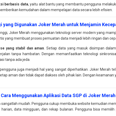
ksi berbasis data
, yaitu alat bantu yang membantu pengguna melakuk
k memberikan kemudahan dalam mempelajari data secara lebih efisien.
i yang Digunakan Joker Merah untuk Menjamin Kecep
 tinggi, Joker Merah menggunakan teknologi server modern yang mam
matis yang membuat proses pemuatan data menjadi lebih ringan dan cepa
se yang stabil dan aman
. Setiap data yang masuk disimpan dalam
jalan tanpa hambatan. Dengan memanfaatkan teknologi sinkronisa
asi tanpa ada jeda.
 pengguna juga menjadi hal yang sangat diperhatikan. Joker Merah 
tap aman dan tidak dapat diakses oleh pihak lain. Dengan keamanan 
Cara Menggunakan Aplikasi Data SGP di Joker Merah
ah sangatlah mudah. Pengguna cukup membuka website kemudian memil
ta harian, data mingguan, dan rekap bulanan. Pengguna bisa memilih p