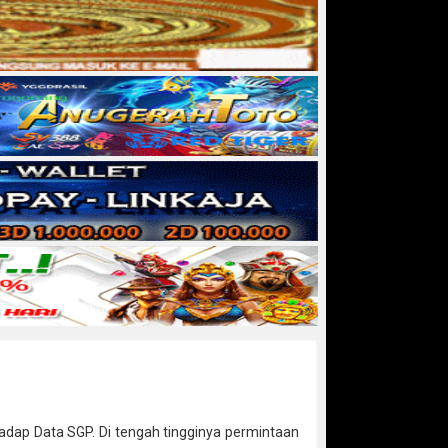
dap Data SGP. Di tengah tingginya permintaan