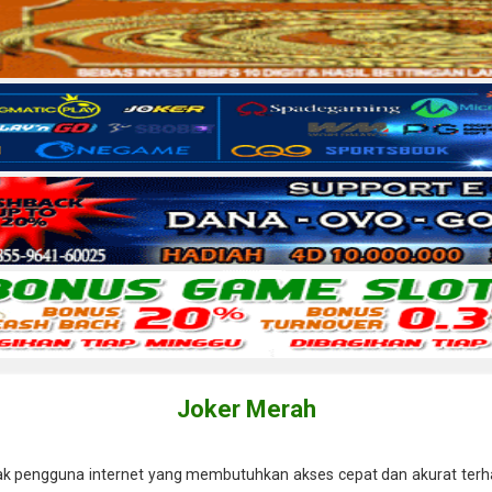
Joker Merah
ak pengguna internet yang membutuhkan akses cepat dan akurat terha