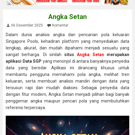
Angka Setan
06 Desember 2025
Komentar
Dalam dunia analisis angka dan pencarian pola keluaran
Singapore Pools, kehadiran platform yang menyediakan data
lengkap, akurat, dan mudah dipahami menjadi sesuatu yang
sangat berharga. Di sinilah
situs
Angka Setan
merupakan
aplikasi Data SGP
yang menonjol di antara banyaknya penyedia
data yang beredar. Aplikasi ini dirancang khusus untuk
membantu pengguna memahami pola angka, melihat tren
keluaran, serta membuat analisis mandiri dengan data yang
tersusun rapi dan mudah diakses. Sebagai penyedia data
dengan fitur modern, Angka Setan menjadi pilihan bagi banyak
penggemar angka maupun pencari pola yang membutuhkan
referensi terpercaya.