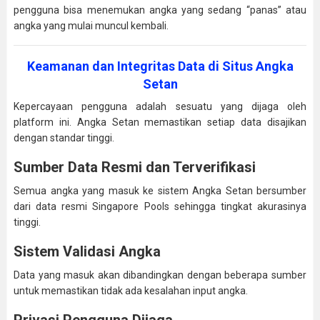
pengguna bisa menemukan angka yang sedang “panas” atau
angka yang mulai muncul kembali.
Keamanan dan Integritas Data di Situs Angka
Setan
Kepercayaan pengguna adalah sesuatu yang dijaga oleh
platform ini. Angka Setan memastikan setiap data disajikan
dengan standar tinggi.
Sumber Data Resmi dan Terverifikasi
Semua angka yang masuk ke sistem Angka Setan bersumber
dari data resmi Singapore Pools sehingga tingkat akurasinya
tinggi.
Sistem Validasi Angka
Data yang masuk akan dibandingkan dengan beberapa sumber
untuk memastikan tidak ada kesalahan input angka.
Privasi Pengguna Dijaga