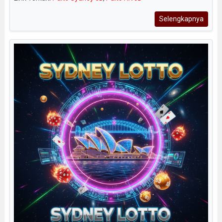
Selengkapnya