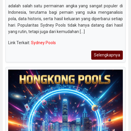
adalah salah satu permainan angka yang sangat populer di
Indonesia, terutama bagi pemain yang suka menganalisis
pola, data historis, serta hasil keluaran yang diperbarui setiap
hari. Popularitas Sydney Pools tidak hanya datang dari hasil
yang rutin, tetapi juga dari kemudahan [...]
Link Terkait:
Sydney Pools
Selengkapnya