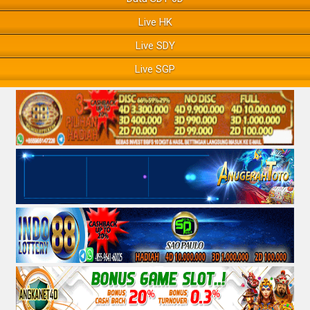
Live HK
Live SDY
Live SGP