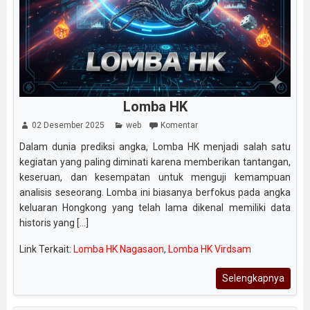
Lomba HK
02 Desember 2025
web
Komentar
Dalam dunia prediksi angka, Lomba HK menjadi salah satu
kegiatan yang paling diminati karena memberikan tantangan,
keseruan, dan kesempatan untuk menguji kemampuan
analisis seseorang. Lomba ini biasanya berfokus pada angka
keluaran Hongkong yang telah lama dikenal memiliki data
historis yang [...]
Link Terkait:
Lomba HK Nagasaon
,
Lomba HK Virdsam
Selengkapnya