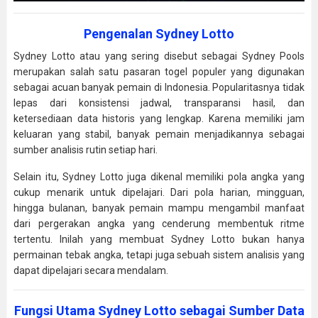
Pengenalan Sydney Lotto
Sydney Lotto atau yang sering disebut sebagai Sydney Pools
merupakan salah satu pasaran togel populer yang digunakan
sebagai acuan banyak pemain di Indonesia. Popularitasnya tidak
lepas dari konsistensi jadwal, transparansi hasil, dan
ketersediaan data historis yang lengkap. Karena memiliki jam
keluaran yang stabil, banyak pemain menjadikannya sebagai
sumber analisis rutin setiap hari.
Selain itu, Sydney Lotto juga dikenal memiliki pola angka yang
cukup menarik untuk dipelajari. Dari pola harian, mingguan,
hingga bulanan, banyak pemain mampu mengambil manfaat
dari pergerakan angka yang cenderung membentuk ritme
tertentu. Inilah yang membuat Sydney Lotto bukan hanya
permainan tebak angka, tetapi juga sebuah sistem analisis yang
dapat dipelajari secara mendalam.
Fungsi Utama Sydney Lotto sebagai Sumber Data