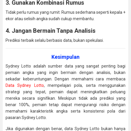
3. Gunakan Kombinasi Rumus
Tidak perlu rumus yang rumit. Rumus sederhana seperti kepala +
ekor atau selisih angka sudah cukup membantu.
4. Jangan Bermain Tanpa Analisis
Prediksi terbaik selalu berbasis data, bukan spekulasi.
Kesimpulan
Sydney Lotto adalah sumber data yang sangat penting bagi
pemain angka yang ingin bermain dengan analisis, bukan
sekadar keberuntungan. Dengan memahami cara membaca
Data Sydney Lotto
, mempelajari pola, serta menggunakan
strategi yang tepat, pemain dapat meningkatkan peluang
mereka secara signifikan. Meskipun tidak ada prediksi yang
benar 100%, pemain tetap dapat mengurangi risiko dengan
memahami karakteristik angka serta konsistensi pola dari
pasaran Sydney Lotto.
Jika digunakan dengan benar, data Sydney Lotto bukan hanya