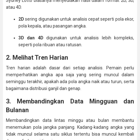
Sydney Lotto biasanya menyediakan hasil dalam format 2D, 3D,
atau 4D.
2D
sering digunakan untuk analisis cepat seperti pola ekor,
pola kepala, atau pasangan angka.
3D dan 4D
digunakan untuk analisis lebih kompleks,
seperti pola ribuan atau ratusan.
2. Melihat Tren Harian
Tren harian adalah dasar dari setiap analisis. Pemain perlu
memperhatikan angka apa saja yang sering muncul dalam
seminggu terakhir, apakah ada pola angka naik atau turun, serta
bagaimana distribusi ganjil dan genap.
3. Membandingkan Data Mingguan dan
Bulanan
Membandingkan data lintas minggu atau bulan membantu
menemukan pola jangka panjang. Kadang-kadang angka yang
tidak muncul selama satu siklus tertentu bisa muncul kembali