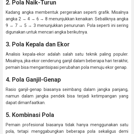
2. Pola Naik-Turun
Kadang angka membentuk pergerakan seperti grafik. Misalnya
angka 2 → 4 → 6 → 8 menunjukkan kenaikan. Sebaliknya angka
9 → 7 → 5 → 3 menunjukkan penurunan. Pola seperti ini sering
digunakan untuk mencari angka berikutnya.
3. Pola Kepala dan Ekor
Analisis kepala-ekor adalah salah satu teknik paling populer.
Misalnya, jika ekor cenderung ganjil dalam beberapa hari terakhir,
pemain bisa mengantisipasi perubahan pola menuju ekor genap.
4. Pola Ganjil-Genap
Rasio ganjil-genap biasanya seimbang dalam jangka panjang,
namun dalam jangka pendek bisa terjadi ketimpangan yang
dapat dimanfaatkan.
5. Kombinasi Pola
Pemain profesional biasanya tidak hanya menggunakan satu
pola, tetapi menggabungkan beberapa pola sekaligus demi