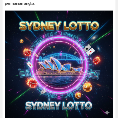
permainan angka.