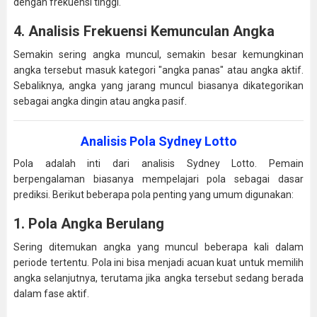
dengan frekuensi tinggi.
4. Analisis Frekuensi Kemunculan Angka
Semakin sering angka muncul, semakin besar kemungkinan
angka tersebut masuk kategori "angka panas" atau angka aktif.
Sebaliknya, angka yang jarang muncul biasanya dikategorikan
sebagai angka dingin atau angka pasif.
Analisis Pola Sydney Lotto
Pola adalah inti dari analisis Sydney Lotto. Pemain
berpengalaman biasanya mempelajari pola sebagai dasar
prediksi. Berikut beberapa pola penting yang umum digunakan:
1. Pola Angka Berulang
Sering ditemukan angka yang muncul beberapa kali dalam
periode tertentu. Pola ini bisa menjadi acuan kuat untuk memilih
angka selanjutnya, terutama jika angka tersebut sedang berada
dalam fase aktif.