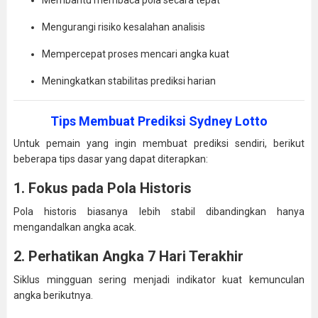
Mengurangi risiko kesalahan analisis
Mempercepat proses mencari angka kuat
Meningkatkan stabilitas prediksi harian
Tips Membuat Prediksi Sydney Lotto
Untuk pemain yang ingin membuat prediksi sendiri, berikut
beberapa tips dasar yang dapat diterapkan:
1. Fokus pada Pola Historis
Pola historis biasanya lebih stabil dibandingkan hanya
mengandalkan angka acak.
2. Perhatikan Angka 7 Hari Terakhir
Siklus mingguan sering menjadi indikator kuat kemunculan
angka berikutnya.