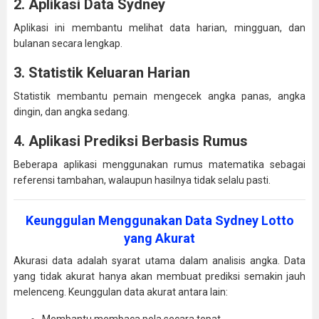
2. Aplikasi Data Sydney
Aplikasi ini membantu melihat data harian, mingguan, dan
bulanan secara lengkap.
3. Statistik Keluaran Harian
Statistik membantu pemain mengecek angka panas, angka
dingin, dan angka sedang.
4. Aplikasi Prediksi Berbasis Rumus
Beberapa aplikasi menggunakan rumus matematika sebagai
referensi tambahan, walaupun hasilnya tidak selalu pasti.
Keunggulan Menggunakan Data Sydney Lotto
yang Akurat
Akurasi data adalah syarat utama dalam analisis angka. Data
yang tidak akurat hanya akan membuat prediksi semakin jauh
melenceng. Keunggulan data akurat antara lain:
Membantu membaca pola secara tepat