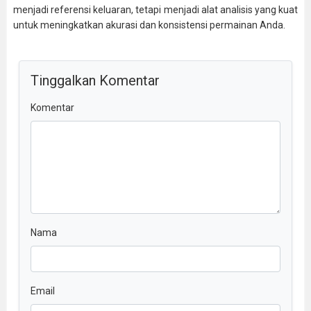
menjadi referensi keluaran, tetapi menjadi alat analisis yang kuat
untuk meningkatkan akurasi dan konsistensi permainan Anda.
Tinggalkan Komentar
Komentar
Nama
Email