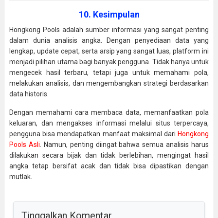
10. Kesimpulan
Hongkong Pools adalah sumber informasi yang sangat penting
dalam dunia analisis angka. Dengan penyediaan data yang
lengkap, update cepat, serta arsip yang sangat luas, platform ini
menjadi pilihan utama bagi banyak pengguna. Tidak hanya untuk
mengecek hasil terbaru, tetapi juga untuk memahami pola,
melakukan analisis, dan mengembangkan strategi berdasarkan
data historis.
Dengan memahami cara membaca data, memanfaatkan pola
keluaran, dan mengakses informasi melalui situs terpercaya,
pengguna bisa mendapatkan manfaat maksimal dari
Hongkong
Pools Asli
. Namun, penting diingat bahwa semua analisis harus
dilakukan secara bijak dan tidak berlebihan, mengingat hasil
angka tetap bersifat acak dan tidak bisa dipastikan dengan
mutlak.
Tinggalkan Komentar