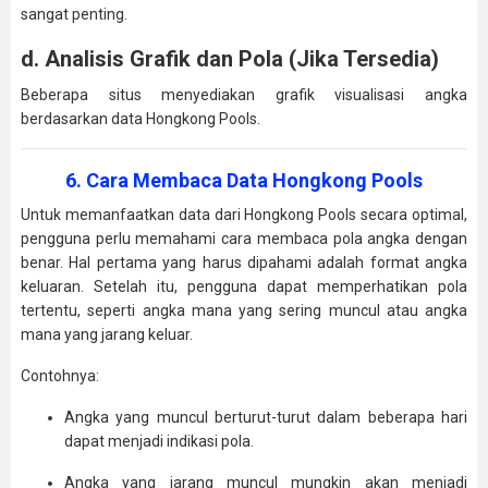
sangat penting.
d. Analisis Grafik dan Pola (Jika Tersedia)
Beberapa situs menyediakan grafik visualisasi angka
berdasarkan data Hongkong Pools.
6. Cara Membaca Data Hongkong Pools
Untuk memanfaatkan data dari Hongkong Pools secara optimal,
pengguna perlu memahami cara membaca pola angka dengan
benar. Hal pertama yang harus dipahami adalah format angka
keluaran. Setelah itu, pengguna dapat memperhatikan pola
tertentu, seperti angka mana yang sering muncul atau angka
mana yang jarang keluar.
Contohnya:
Angka yang muncul berturut-turut dalam beberapa hari
dapat menjadi indikasi pola.
Angka yang jarang muncul mungkin akan menjadi