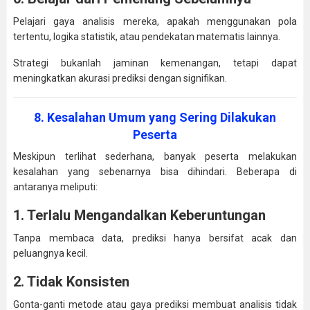
Pelajari gaya analisis mereka, apakah menggunakan pola
tertentu, logika statistik, atau pendekatan matematis lainnya.
Strategi bukanlah jaminan kemenangan, tetapi dapat
meningkatkan akurasi prediksi dengan signifikan.
8. Kesalahan Umum yang Sering Dilakukan
Peserta
Meskipun terlihat sederhana, banyak peserta melakukan
kesalahan yang sebenarnya bisa dihindari. Beberapa di
antaranya meliputi:
1. Terlalu Mengandalkan Keberuntungan
Tanpa membaca data, prediksi hanya bersifat acak dan
peluangnya kecil.
2. Tidak Konsisten
Gonta-ganti metode atau gaya prediksi membuat analisis tidak