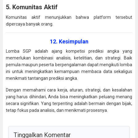
5. Komunitas Aktif
Komunitas aktif menunjukkan bahwa platform tersebut
dipercaya banyak orang.
12. Kesimpulan
Lomba SGP adalah ajang kompetisi prediksi angka yang
memerlukan kombinasi analisis, ketelitian, dan strategi. Baik
pemula maupun peserta berpengalaman dapat mengikuti lomba
ini untuk meningkatkan kemampuan membaca data sekaligus
menikmati tantangan prediksi angka.
Dengan memahami cara kerja, aturan, strategi, dan kesalahan
yang harus dihindari, Anda bisa meningkatkan peluang menang
secara signifikan. Yang terpenting adalah bermain dengan bijak,
tetap fokus pada analisis, dan menikmati prosesnya.
Tinggalkan Komentar