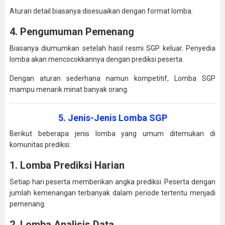
Aturan detail biasanya disesuaikan dengan format lomba.
4. Pengumuman Pemenang
Biasanya diumumkan setelah hasil resmi SGP keluar. Penyedia
lomba akan mencocokkannya dengan prediksi peserta.
Dengan aturan sederhana namun kompetitif, Lomba SGP
mampu menarik minat banyak orang.
5. Jenis-Jenis Lomba SGP
Berikut beberapa jenis lomba yang umum ditemukan di
komunitas prediksi:
1. Lomba Prediksi Harian
Setiap hari peserta memberikan angka prediksi. Peserta dengan
jumlah kemenangan terbanyak dalam periode tertentu menjadi
pemenang.
2. Lomba Analisis Data