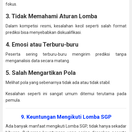
fokus.
3. Tidak Memahami Aturan Lomba
Dalam kompetisi resmi, kesalahan kecil seperti salah format
prediksi bisa menyebabkan diskualifikasi.
4. Emosi atau Terburu-buru
Peserta sering terburu-buru mengirim prediksi tanpa
menganalisis data secara matang.
5. Salah Mengartikan Pola
Melihat pola yang sebenarnya tidak ada atau tidak stabil.
Kesalahan seperti ini sangat umum ditemui terutama pada
pemula.
9. Keuntungan Mengikuti Lomba SGP
Ada banyak manfaat mengikuti Lomba SGP, tidak hanya sekadar