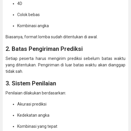
4D
Colok bebas
Kombinasi angka
Biasanya, format lomba sudah ditentukan di awal.
2. Batas Pengiriman Prediksi
Setiap peserta harus mengirim prediksi sebelum batas waktu
yang ditentukan. Pengiriman di luar batas waktu akan dianggap
tidak sah.
3. Sistem Penilaian
Penilaian dilakukan berdasarkan:
Akurasi prediksi
Kedekatan angka
Kombinasi yang tepat