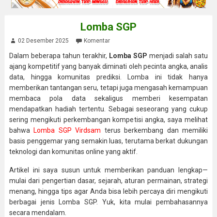
Lomba SGP
02 Desember 2025
Komentar
Dalam beberapa tahun terakhir,
Lomba SGP
menjadi salah satu
ajang kompetitif yang banyak diminati oleh pecinta angka, analis
data, hingga komunitas prediksi. Lomba ini tidak hanya
memberikan tantangan seru, tetapi juga mengasah kemampuan
membaca pola data sekaligus memberi kesempatan
mendapatkan hadiah tertentu. Sebagai seseorang yang cukup
sering mengikuti perkembangan kompetisi angka, saya melihat
bahwa
Lomba SGP Virdsam
terus berkembang dan memiliki
basis penggemar yang semakin luas, terutama berkat dukungan
teknologi dan komunitas online yang aktif.
Artikel ini saya susun untuk memberikan panduan lengkap—
mulai dari pengertian dasar, sejarah, aturan permainan, strategi
menang, hingga tips agar Anda bisa lebih percaya diri mengikuti
berbagai jenis Lomba SGP. Yuk, kita mulai pembahasannya
secara mendalam.